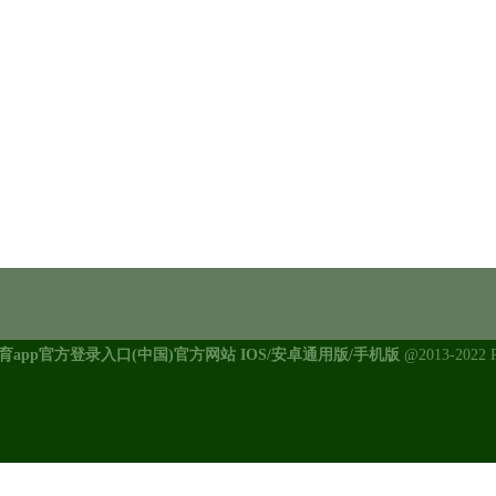
体育app官方登录入口(中国)官方网站 IOS/安卓通用版/手机版
@2013-2022