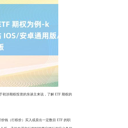
于初涉期权投资的东谈主来说，了解 ETF 期权的
订价钱（行权价）买入或卖出一定数目 ETF 的职