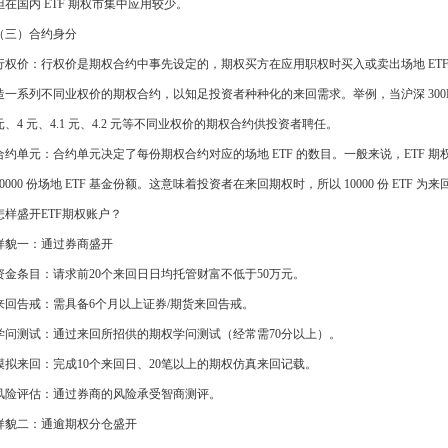
但在国内 ETF 期权市集中应用较少。
（三）合约身分
行权价：行权价是期权合约中事先设定的，期权买方在应用职权时买入或卖出场地 ETF 
造一系列不同业权价的期权合约，以知足投资者种种化的来回需求。举例，当沪深 300ETF 价
元、4 元、4.1 元、4.2 元等不同业权价的期权合约供投资者聘任。
合约单元：合约单元决定了每份期权合约对应的场地 ETF 的数目。一般来说，ETF 期权
10000 份场地 ETF 基金份额。这意味着投资者在来回期权时，所以 10000 份 ETF 
怎样盛开ETF期权账户？
样貌一：通过券商盛开
资金条目：请求前20个来回日日均托管财富不低于50万元。
来回告戒：需具备6个月以上证券/期货来回告戒。
学问测试：通过来回所招供的期权学问测试（经常需70分以上）。
模拟来回：完成10个来回日、20笔以上的期权仿真来回记载。
风险评估：通过券商的风险承受智商测评。
样貌二：通逾期权分仓盛开