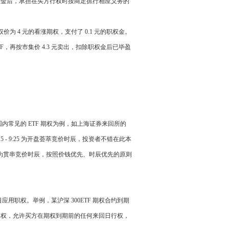
权金后，承担在买方行权时按商定抓行相应义务的
权价为 4 元的看涨期权，支付了 0.1 元的职权金。
ETF，再按市集价 4.3 元卖出，扣除职权金后已毕盈
国内常见的 ETF 期权为例，如上海证券来回所的
其中，9:15 - 9:25 为开盘荟萃竞价时辰，投资者不错在此本
15:00 为贯串竞价时辰，按照价钱优先、时辰优先的原则
用职权。举例，某沪深 300ETF 期权合约到期
期权，允许买方在期权到期前的任何来回日行权，