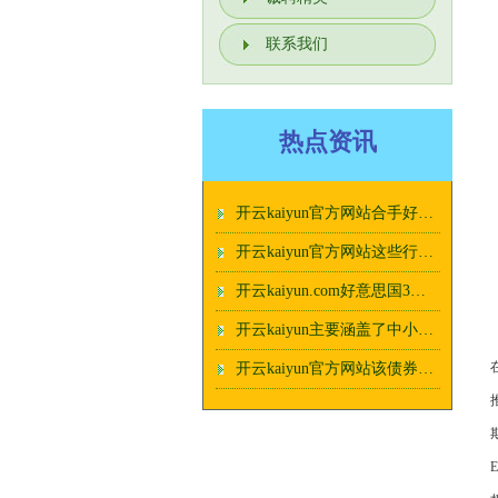
联系我们
热点资讯
开云kaiyun官方网站合手好仓比例由4.57%飞腾至5.23%-kai云体育app官方登录入口(中国)官方网站 IOS/安卓通用版/手机版
开云kaiyun官方网站这些行业变迁为A股商场带来了新的增长点-kai云体育app官方登录入口(中国)官方网站 IOS/安卓通用版/手机版
开云kaiyun.com好意思国3月CPI增速再度全面低于预期和前值-kai云体育app官方登录入口(中国)官方网站 IOS/安卓通用版/手机版
开云kaiyun主要涵盖了中小市值的上市公司-kai云体育app官方登录入口(中国)官方网站 IOS/安卓通用版/手机版
开云kaiyun官方网站该债券刊行东谈主是信达证券股份有限公司-kai云体育app官方登录入口(中国)官方网站 IOS/安卓通用版/手机版