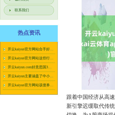
联系我们
热点资讯
开云kaiyun官方网站合手好仓比例由4.57%飞腾至5.23%-kai云体育app官方登录入口(中国)官方网站 IOS/安卓通用版/手机版
开云kaiyun官方网站这些行业变迁为A股商场带来了新的增长点-kai云体育app官方登录入口(中国)官方网站 IOS/安卓通用版/手机版
开云kaiyun.com好意思国3月CPI增速再度全面低于预期和前值-kai云体育app官方登录入口(中国)官方网站 IOS/安卓通用版/手机版
开云kaiyun主要涵盖了中小市值的上市公司-kai云体育app官方登录入口(中国)官方网站 IOS/安卓通用版/手机版
开云kaiyun官方网站该债券刊行东谈主是信达证券股份有限公司-kai云体育app官方登录入口(中国)官方网站 IOS/安卓通用版/手机版
跟着中国经济从高速
新引擎迟缓取代传统