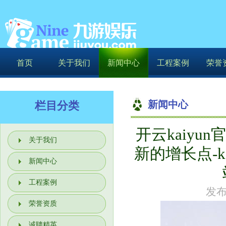
首页
关于我们
新闻中心
工程案例
荣誉
新闻中心
栏目分类
开云kaiy
你的位置：
kai云体育app官
关于我们
新的增长点-k
这些行业变迁为A股商场带来了新的
新闻中心
工程案例
发布
荣誉资质
诚聘精英