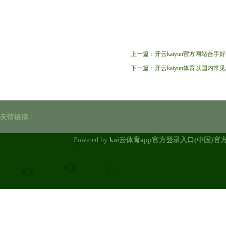
上一篇：
开云kaiyun官方网站合手好
IOS/安卓通用版/手机版
下一篇：
开云kaiyun体育以国内常见
版/手机版
友情链接：
Powered by
kai云体育app官方登录入口(中国)官