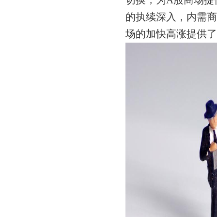
切换，为A股商场提
的执续深入，内需商
场的加快高涨提供了