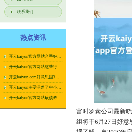
联系我们
热点资讯
开云kaiyun官方网站合手好仓比例由4.57%飞腾至5.23%-kai云体育app官方登录入口(中国)官方网站 IOS/安卓通用版/手机版
开云kaiyun官方网站这些行业变迁为A股商场带来了新的增长点-kai云体育app官方登录入口(中国)官方网站 IOS/安卓通用版/手机版
开云kaiyun.com好意思国3月CPI增速再度全面低于预期和前值-kai云体育app官方登录入口(中国)官方网站 IOS/安卓通用版/手机版
开云kaiyun主要涵盖了中小市值的上市公司-kai云体育app官方登录入口(中国)官方网站 IOS/安卓通用版/手机版
开云kaiyun官方网站该债券刊行东谈主是信达证券股份有限公司-kai云体育app官方登录入口(中国)官方网站 IOS/安卓通用版/手机版
富时罗素公司最新晓
组将于6月27日好