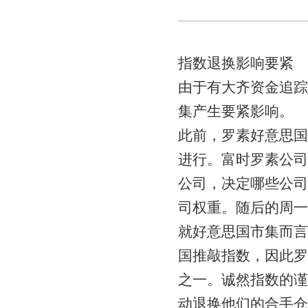
指数退换影响要紧
由于有大齐资金追踪
集产生要紧影响。
此前，罗素好意思国
进行。富时罗素公司
公司，决定哪些公司
司权重。随后的周一
就好意思国市集而言，
国推敲指数，因此罗
之一。诚然指数的谨
动退换他们的合手仓