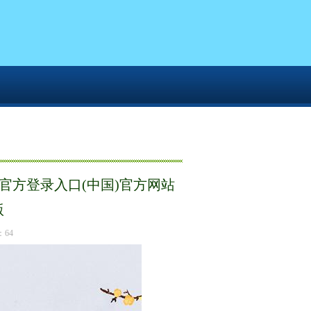
手机版
>
新闻中心
> 开云kaiyun官方网站
pp官方登录入口(中国)官方网站
版
版/手机版
：64