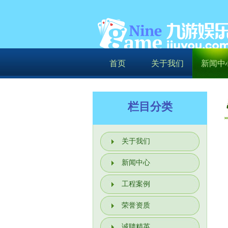
首页
关于我们
新闻中
栏目分类
关于我们
新闻中心
工程案例
荣誉资质
诚聘精英