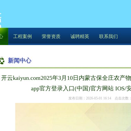
心
工程案例
荣誉资质
诚聘精英
联系我们
新闻中心
你的位置：
kai云体育app官方登录入口(中国)官方网站 IOS/安卓通用版/
开云kaiyun.com2025年3月10日内蒙古保全庄农
app官方登录入口(中国)官方网站 IOS
年3月10日内蒙古保全庄农产物批发市集价钱行情-kai云体育app官方登录入口
发布日期：2026-05-01 16:14 点击次数：