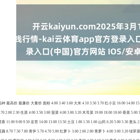
种 最高价 最廉价 大量价 面粉 4.00 3.40 3.60 大米 4.10 3.50 3.70 红小豆 16.00 14.00 15.0
.70 2.00 2.30 生菜 4.00 3.50 3.80 菠菜 4.00 3.00 3.20 木耳菜 19.00 18.00 18.60 香菜 5.00 
香 11.00 9.00 9.50 韭苔 14.00 13.00 13.50 土豆 1.80 1.50 1.60 山药 6.20 5.00 5.30 葱头 2.2
藕 8.70 7.50 7.80 青笋 5.70 4.70 5.00 红萝卜 3.60 2.60 2.80 青萝卜 4.00 3.00 3.20 绿芽菜