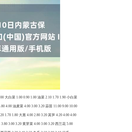
0 大白菜 1.00 0.90 1.00 油菜 2.10 1.70 1.90 小白菜
3.80 4.00 油麦菜 4.00 3.00 3.20 蒜苗 11.00 9.00 10.00
0 1.70 1.80 大葱 4.00 2.80 3.20 莴笋 4.20 4.00 4.00
 3.80 3.00 3.20 黄芽菜 4.00 3.00 3.20 西兰花 5.00