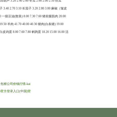
40 西葫芦 3.20 2.40 2.60 冬瓜 2.60 2.00 2.10 丝瓜
圆茄子 3.40 2.70 3.10 长茄子 3.20 2.80 3.00 麻椒（皱皮
 4.60 一级豆油(散装) 8.00 7.30 7.60 猪前腿肌肉 20.00
 19.50 羊肉 41.70 40.00 40.30 猪肉(白条猪) 19.00
 白皮鸡蛋 8.00 7.60 7.80 鹌鹑蛋 18.20 15.00 16.00 活
限包袱公司价钱行情-kai
pp官方登录入口(中国)官