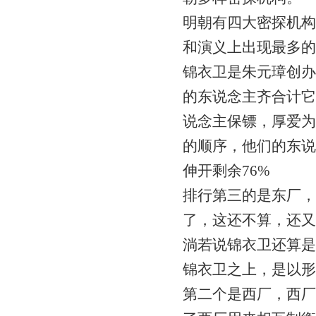
明朝有四大密探机构
和演义上出现最多的
锦衣卫是朱元璋创办
的东说念主齐合计它
说念主保镖，厚爱为
的顺序，他们的东说
伸开剩余76%
排行第三的是东厂，
了，这还不算，还又
淌若说锦衣卫还算是
锦衣卫之上，是以形
第二个是西厂，西厂