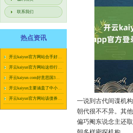
联系我们
热点资讯
开云kaiyun官方网站合手好仓比例由4.57%飞腾至5.23%-kai云体育app官方登录入口(中国)官方网站 IOS/安卓通用版/手机版
开云kaiyun官方网站这些行业变迁为A股商场带来了新的增长点-kai云体育app官方登录入口(中国)官方网站 IOS/安卓通用版/手机版
开云kaiyun.com好意思国3月CPI增速再度全面低于预期和前值-kai云体育app官方登录入口(中国)官方网站 IOS/安卓通用版/手机版
开云kaiyun主要涵盖了中小市值的上市公司-kai云体育app官方登录入口(中国)官方网站 IOS/安卓通用版/手机版
开云kaiyun官方网站该债券刊行东谈主是信达证券股份有限公司-kai云体育app官方登录入口(中国)官方网站 IOS/安卓通用版/手机版
一说到古代间谍机构
朝代很不不异。其他
偏巧阉东说念主还取
朝多样密探机构。