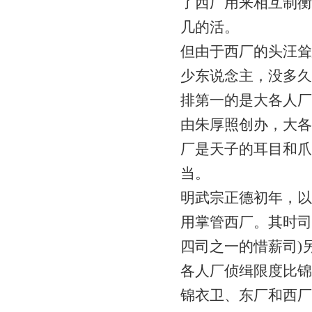
了西厂用来相互制衡
几的活。
但由于西厂的头汪耸
少东说念主，没多久
排第一的是大各人厂
由朱厚照创办，大各
厂是天子的耳目和爪
当。
明武宗正德初年，以
用掌管西厂。其时司
四司之一的惜薪司)
各人厂侦缉限度比锦
锦衣卫、东厂和西厂