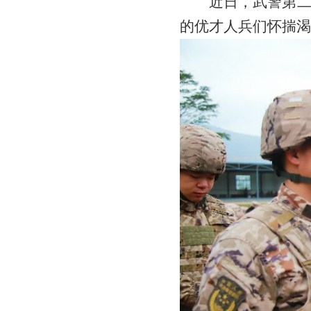
近日，武警第二天
的优才人兵们怀揣渴