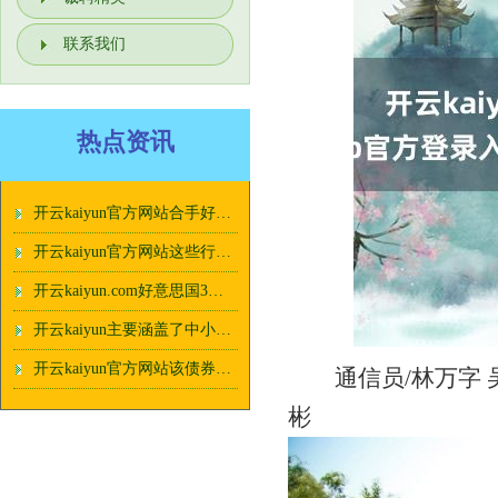
联系我们
热点资讯
开云kaiyun官方网站合手好仓比例由4.57%飞腾至5.23%-kai云体育app官方登录入口(中国)官方网站 IOS/安卓通用版/手机版
开云kaiyun官方网站这些行业变迁为A股商场带来了新的增长点-kai云体育app官方登录入口(中国)官方网站 IOS/安卓通用版/手机版
开云kaiyun.com好意思国3月CPI增速再度全面低于预期和前值-kai云体育app官方登录入口(中国)官方网站 IOS/安卓通用版/手机版
开云kaiyun主要涵盖了中小市值的上市公司-kai云体育app官方登录入口(中国)官方网站 IOS/安卓通用版/手机版
开云kaiyun官方网站该债券刊行东谈主是信达证券股份有限公司-kai云体育app官方登录入口(中国)官方网站 IOS/安卓通用版/手机版
通信员/林万字 吴炎
彬