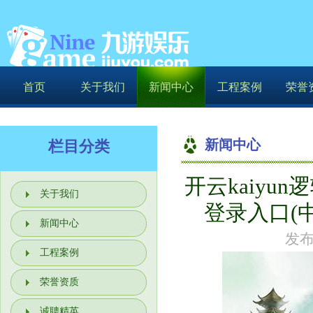
首页
关于我们
新闻中心
工程案例
荣誉
新闻中心
栏目分类
开云kaiyu
你的位置：
kai云体育app官
关于我们
登录入口(中
念想在此交锋-kai云体育app
新闻中心
发布
工程案例
荣誉资质
诚聘精英