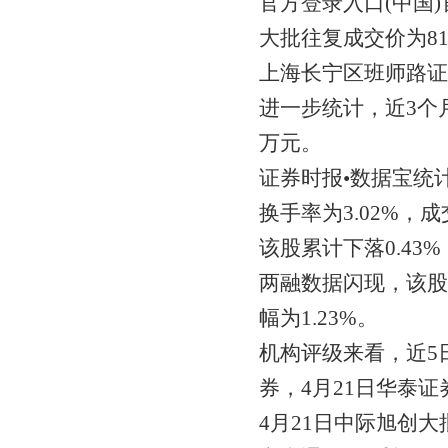
官方登录入口(中国)官
大批往复成交价为8
上海长宁区班师路证
进一步统计，近3个月
万元。
证券时报•数据宝统计
换手率为3.02%，成
该股累计下落0.43%
两融数据闪现，该股最
幅为1.23%。
机构评级来看，近5
券，4月21日华泰证
4月21日中际旭创大批