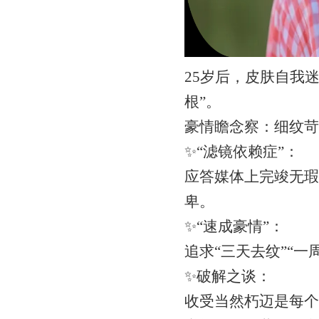
25岁后，皮肤自我
根”。
豪情瞻念察：细纹苛
✨“滤镜依赖症”：
应答媒体上完竣无瑕
卑。
✨“速成豪情”：
追求“三天去纹”“
✨破解之谈：
收受当然朽迈是每个