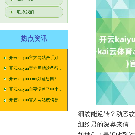
联系我们
热点资讯
开云kaiyun官方网站合手好仓比例由4.57%飞腾至5.23%-kai云体育app官方登录入口(中国)官方网站 IOS/安卓通用版/手机版
开云kaiyun官方网站这些行业变迁为A股商场带来了新的增长点-kai云体育app官方登录入口(中国)官方网站 IOS/安卓通用版/手机版
开云kaiyun.com好意思国3月CPI增速再度全面低于预期和前值-kai云体育app官方登录入口(中国)官方网站 IOS/安卓通用版/手机版
开云kaiyun主要涵盖了中小市值的上市公司-kai云体育app官方登录入口(中国)官方网站 IOS/安卓通用版/手机版
开云kaiyun官方网站该债券刊行东谈主是信达证券股份有限公司-kai云体育app官方登录入口(中国)官方网站 IOS/安卓通用版/手机版
细纹能逆转？动态纹变
细纹君的深奥来信