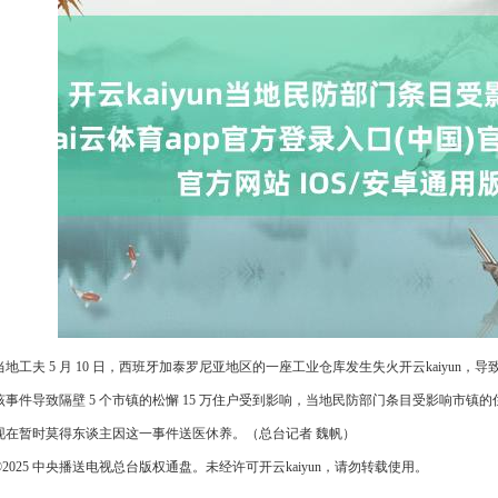
当地工夫 5 月 10 日，西班牙加泰罗尼亚地区的一座工业仓库发生失火开云kaiyun
该事件导致隔壁 5 个市镇的松懈 15 万住户受到影响，当地民防部门条目受影响市镇
现在暂时莫得东谈主因这一事件送医休养。（总台记者 魏帆）
©2025 中央播送电视总台版权通盘。未经许可开云kaiyun，请勿转载使用。