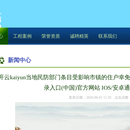
心
工程案例
荣誉资质
诚聘精英
联系我们
新闻中心
你的位置：
kai云体育app官方登录入口(中国)官方网站 IOS/安卓通用版/
开云kaiyun当地民防部门条目受影响市镇的住户幸免掀
录入口(中国)官方网站 IOS/安卓
部门条目受影响市镇的住户幸免掀开门窗-kai云体育app官方登录入口(中国)
发布日期：2026-06-01 11:59 点击次数