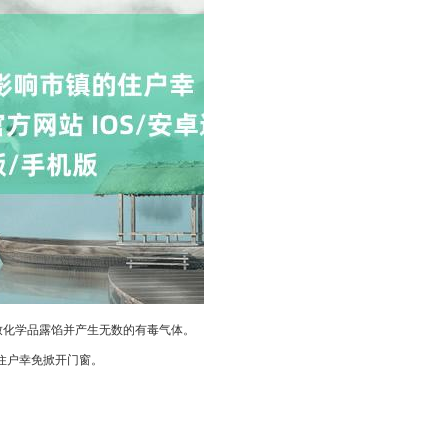
，导致化学品露馅并产生无数的有毒气体。
的住户幸免掀开门窗。