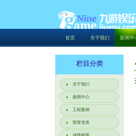
首页
关于我们
新闻中
栏目分类
关于我们
新闻中心
工程案例
荣誉资质
诚聘精英