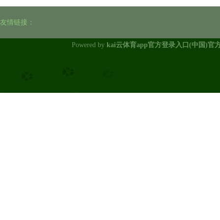
友情链接：
Powered by
kai云体育app官方登录入口(中国)官