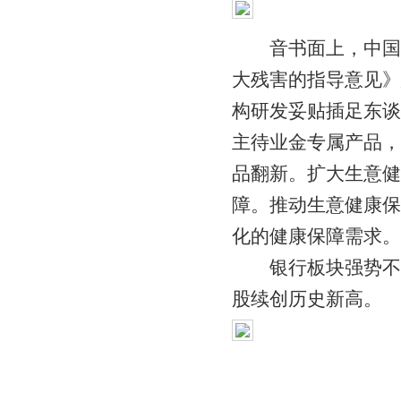
音书面上，中国东
大残害的指导意见》
构研发妥贴插足东谈
主待业金专属产品，
品翻新。扩大生意健
障。推动生意健康保
化的健康保障需求。
银行板块强势不改
股续创历史新高。