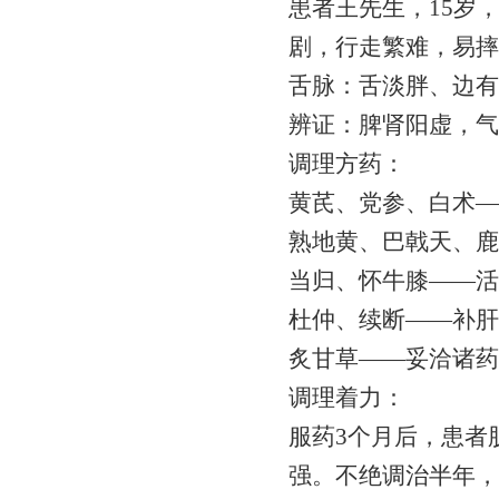
患者王先生，15岁，
剧，行走繁难，易摔
舌脉：舌淡胖、边有
辨证：脾肾阳虚，气
调理方药：
黄芪、党参、白术—
熟地黄、巴戟天、鹿
当归、怀牛膝——活
杜仲、续断——补肝
炙甘草——妥洽诸药
调理着力：
服药3个月后，患者
强。不绝调治半年，