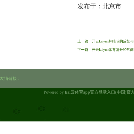
发布于：北京市
上一篇：
开云kaiyun肺结节的反复
站 IOS/安卓通用版/手机版
下一篇：
开云kaiyun体育范升经常
卓通用版/手机版
友情链接：
Powered by
kai云体育app官方登录入口(中国)官