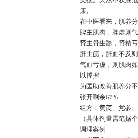
受损。天然不获胜危
康。
在中医看来，肌养分
脾主肌肉，脾虚则气
肾主骨生髓，肾精亏
肝主筋，肝血不及则
气血亏虚，则肌肉如
以撑握。
为匡助改善肌养分不
张开剩余67%
组方：黄芪、党参、
（具体剂量需笔据个
调理案例