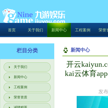
首页
关于我们
新闻中心
工程案例
荣誉
新闻中心
栏目分类
开云kaiyu
你的位置：
kai云体育app官
关于我们
kai云体育a
助改善肌养分不良患者的体质-ka
新闻中心
工程案例
发布
荣誉资质
诚聘精英