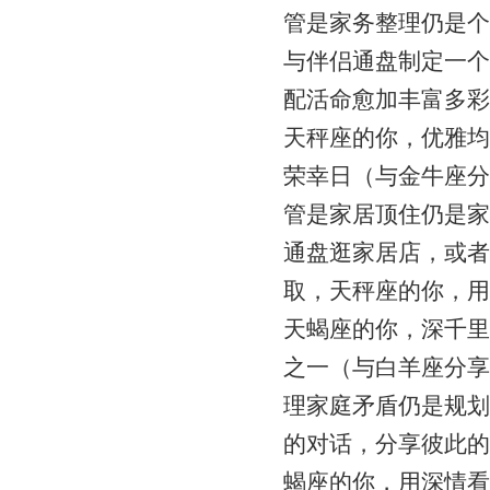
管是家务整理仍是个
与伴侣通盘制定一个
配活命愈加丰富多彩
天秤座的你，优雅均
荣幸日（与金牛座分
管是家居顶住仍是家
通盘逛家居店，或者
取，天秤座的你，用
天蝎座的你，深千里
之一（与白羊座分享
理家庭矛盾仍是规划
的对话，分享彼此的
蝎座的你，用深情看