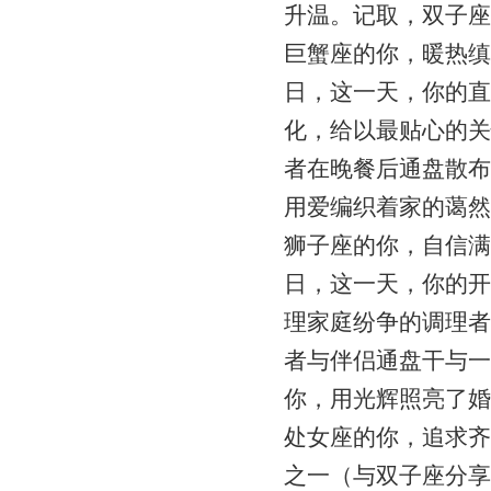
升温。记取，双子座
巨蟹座的你，暖热缜
日，这一天，你的直
化，给以最贴心的关
者在晚餐后通盘散布
用爱编织着家的蔼然
狮子座的你，自信满
日，这一天，你的开
理家庭纷争的调理者
者与伴侣通盘干与一
你，用光辉照亮了婚
处女座的你，追求齐
之一（与双子座分享