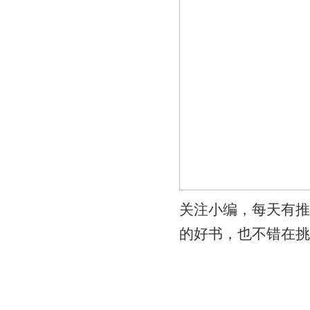
关注小编，每天有推
的好书，也不错在挑