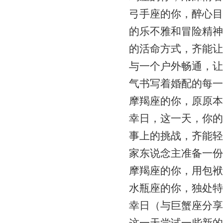
弓手座的你，醉心目
的乐不雅和冒险精神
的活命方式，齐能让
与一个户外畅通，让
气书写着婚配的每一
摩羯座的你，原原本
幸日，这一天，你的
事上的挑战，齐能轻
家东说念主准备一份
摩羯座的你，用包袱
水瓶座的你，独处特
幸日（与巨蟹座分享