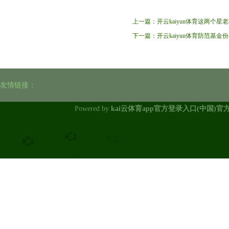
上一篇：
开云kaiyun体育这两个星
安卓通用版/手机版
下一篇：
开云kaiyun体育防范基金
通用版/手机版
友情链接：
Powered by
kai云体育app官方登录入口(中国)官